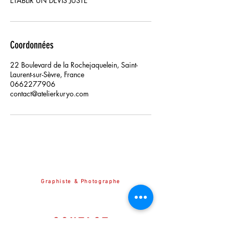
ÉTABLIR UN DEVIS JUSTE
Coordonnées
22 Boulevard de la Rochejaquelein, Saint-
Laurent-sur-Sèvre, France
0662277906
contact@atelierkuryo.com
L'Atelier [ kůryò ] propose des services de
Graphiste &
Photographe
à St Laurent sur sèvre, Cholet, Angers, Nantes, Bressuire, La Roche sur Yon, Vendée, Maine et Loire, Loire
Atlantique, dans la région des Pays de Loire, les Deux-Sèvres
CONTACT