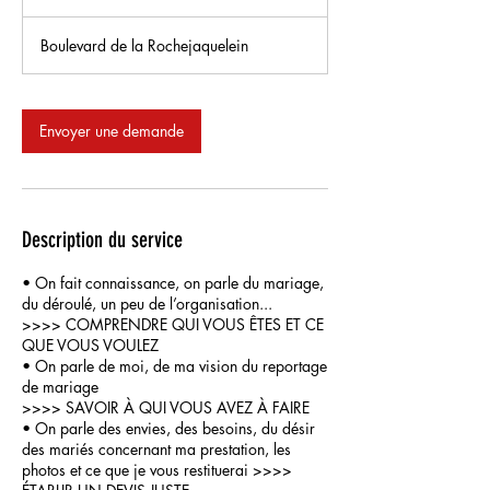
5
m
Boulevard de la Rochejaquelein
i
n
Envoyer une demande
Description du service
• On fait connaissance, on parle du mariage,
du déroulé, un peu de l’organisation...
>>>> COMPRENDRE QUI VOUS ÊTES ET CE
QUE VOUS VOULEZ
• On parle de moi, de ma vision du reportage
de mariage
>>>> SAVOIR À QUI VOUS AVEZ À FAIRE
• On parle des envies, des besoins, du désir
des mariés concernant ma prestation, les
photos et ce que je vous restituerai >>>>